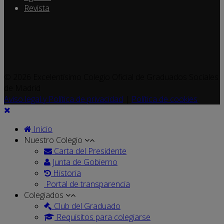
Revista
© 2026 Excelentísimo Colegio Oficial de Graduados Sociales
de Madrid
Aviso legal y Política de privacidad
|
Política de cookies
Inicio
Nuestro Colegio
Carta del Presidente
Junta de Gobierno
Historia
Portal de transparencia
Colegiados
Club del Graduado
Requisitos para colegiarse