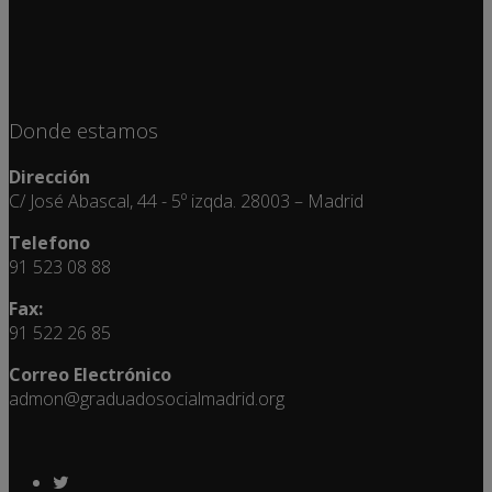
Donde estamos
Dirección
C/ José Abascal, 44 - 5º izqda. 28003 – Madrid
Telefono
91 523 08 88
Fax:
91 522 26 85
Correo Electrónico
admon@graduadosocialmadrid.org