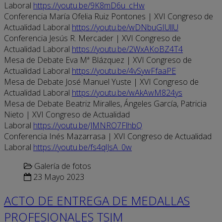
Laboral
https://youtu.be/9K8mD6u_cHw
Conferencia María Ofelia Ruiz Pontones | XVI Congreso de
Actualidad Laboral
https://youtu.be/wDNbuGIUllU
Conferencia Jesús R. Mercader | XVI Congreso de
Actualidad Laboral
https://youtu.be/2WxAKoBZ4T4
Mesa de Debate Eva Mª Blázquez | XVI Congreso de
Actualidad Laboral
https://youtu.be/4vSywFfaaPE
Mesa de Debate José Manuel Yuste | XVI Congreso de
Actualidad Laboral
https://youtu.be/wAkAwM824ys
Mesa de Debate Beatriz Miralles, Ángeles García, Patricia
Nieto | XVI Congreso de Actualidad
Laboral
https://youtu.be/JMNRO7FlhbQ
Conferencia Inés Mazarrasa | XVI Congreso de Actualidad
Laboral
https://youtu.be/fs4qlJsA_0w
Galería de fotos
23 Mayo 2023
ACTO DE ENTREGA DE MEDALLAS
PROFESIONALES TSJM