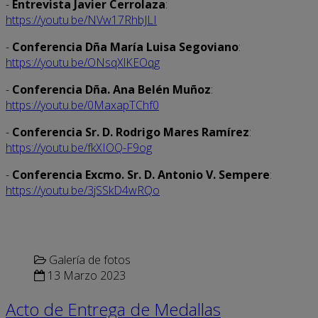
-
Entrevista Javier Cerrolaza
:
https://youtu.be/NVw17RhbJLI
-
Conferencia Dña María Luisa Segoviano
:
https://youtu.be/ONsqXlKEOqg
-
Conferencia Dña. Ana Belén Muñoz
:
https://youtu.be/0MaxapTChf0
-
Conferencia Sr. D. Rodrigo Mares Ramírez
:
https://youtu.be/fkXIOQ-F9og
-
Conferencia Excmo. Sr. D. Antonio V. Sempere
:
https://youtu.be/3jSSkD4wRQo
Galería de fotos
13 Marzo 2023
Acto de Entrega de Medallas