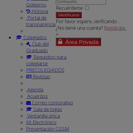
Gobierno
Recuérdeme
Historia
Identificarse
Portal de
Por favor espere, verificando ...
transparencia
¿No tiene una cuenta?
Registrate
×
Colegiados
Área Privada
Club del
Graduado
Requisitos para
colegiarse
PRECOLEGIADOS
Revistas
Agenda
Acuerdos
Correo corporativo
Sala de togas
Ventanilla única
Kit Electrónico
Presentación CGSM