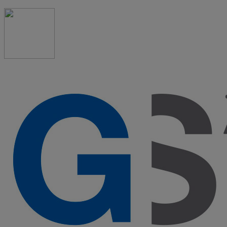
91 523 08 88
admon@graduadosocialmadrid.org
Horario de verano: 15 jun. al 15 de sept. (L-J 08:00 a
15:00 h) – (V 08:00 a 14:00 h.)