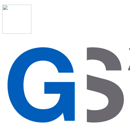
91 523 08 88
admon@graduadosocialmadrid.org
Horario de verano: 15 jun. al 15 de sept. (L-J 08:00 a 15