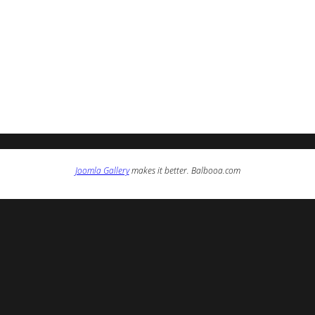
Joomla Gallery
makes it better. Balbooa.com