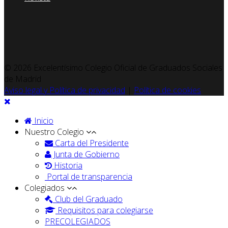
© 2026 Excelentísimo Colegio Oficial de Graduados Sociales
de Madrid
Aviso legal y Política de privacidad
|
Política de cookies
Inicio
Nuestro Colegio
Carta del Presidente
Junta de Gobierno
Historia
Portal de transparencia
Colegiados
Club del Graduado
Requisitos para colegiarse
PRECOLEGIADOS