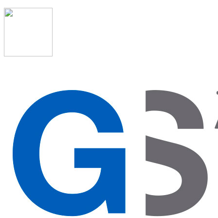
91 523 08 88
admon@graduadosocialmadrid.org
Horario de verano: 15 jun. al 15 de sept. (L-J 08:00 a
15:00 h) – (V 08:00 a 14:00 h.)