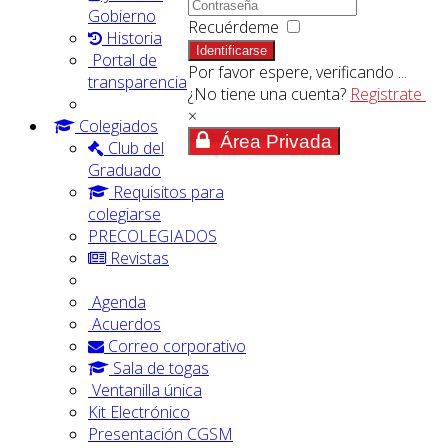
Gobierno
Recuérdeme
Historia
Identificarse
Portal de
Por favor espere, verificando ...
transparencia
¿No tiene una cuenta?
Registrate
×
Colegiados
Área Privada
Club del
Graduado
Requisitos para
colegiarse
PRECOLEGIADOS
Revistas
Agenda
Acuerdos
Correo corporativo
Sala de togas
Ventanilla única
Kit Electrónico
Presentación CGSM