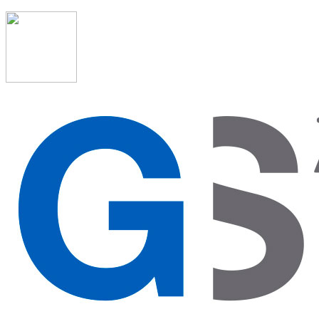
91 523 08 88
admon@graduadosocialmadrid.org
Horario de verano: 15 jun. al 15 de sept. (L-J 08:00 a 15