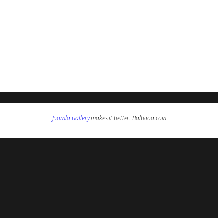
Joomla Gallery
makes it better. Balbooa.com